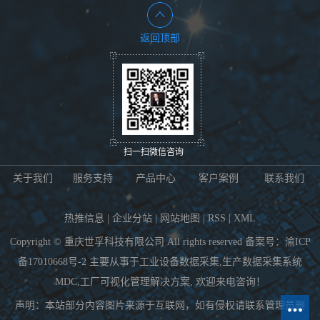
返回顶部
扫一扫微信咨询
关于我们
服务支持
产品中心
客户案例
联系我们
热推信息
|
企业分站
|
网站地图
|
RSS
|
XML
Copyright © 重庆世孚科技有限公司 All rights reserved 备案号：
渝ICP
备17010668号-2
主要从事于
工业设备数据采集
,
生产数据采集系统
MDC
,
工厂可视化管理解决方案
, 欢迎来电咨询！
声明：本站部分内容图片来源于互联网，如有侵权请联系管理员删