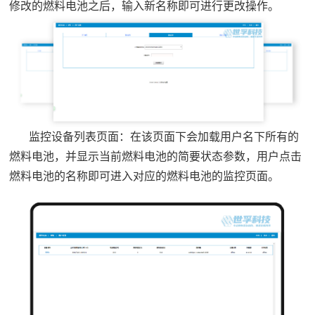
修改的燃料电池之后，输入新名称即可进行更改操作。
监控设备列表页面：在该页面下会加载用户名下所有的
燃料电池，并显示当前燃料电池的简要状态参数，用户点击
燃料电池的名称即可进入对应的燃料电池的监控页面。