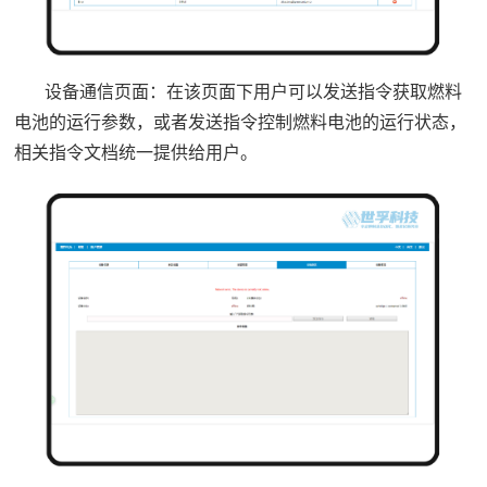
设备通信页面：在该页面下用户可以发送指令获取燃料
电池的运行参数，或者发送指令控制燃料电池的运行状态，
相关指令文档统一提供给用户。