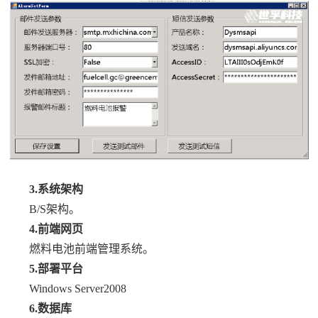
3.系统架构
B/S架构。
4.前端网页
燃料电池前端管理系统。
5.部署平台
Windows Server2008
6.数据库