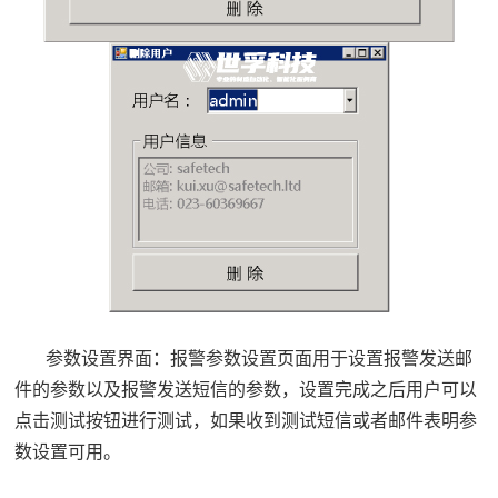
参数设置界面：报警参数设置页面用于设置报警发送邮
件的参数以及报警发送短信的参数，设置完成之后用户可以
点击测试按钮进行测试，如果收到测试短信或者邮件表明参
数设置可用。