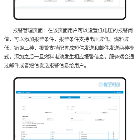
报警管理页面：在该页面用户可以设置低电压的报警阈
值，可以添加报警条件，报警条件支持电压过低、燃料过
低、错误三种，报警支持配置成短信发送和邮件发送两种模
式，添加之后一旦燃料电池发生相应报警信息，服务端会通
过邮件或者短信发送报警信息给用户。