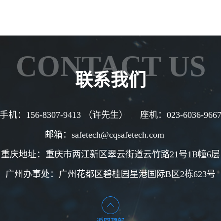
CONTACT US
联系我们
手机：156-8307-9413 （许先生） 座机：023-6036-966
邮箱：safetech@cqsafetech.com
重庆地址：重庆市两江新区翠云街道云竹路21号1B幢6层
广州办事处：
广州花都区碧桂园星港国际
B
区
2
栋
623
号