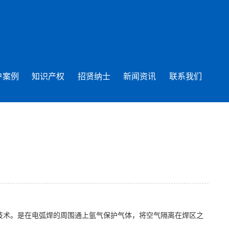
户案例
知识产权
招贤纳士
新闻资讯
联系我们
技术。是在电弧焊的周围通上氩气保护气体，将空气隔离在焊区之