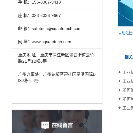
手 机：156-8307-9413
座 机：023-6036-9667
邮 箱：safetech@cqsafetech.com
网 址：www.cqsafetech.com
重庆地 址：重庆市两江新区翠云街道云竹
相关
路21号1B幢6层
工业
广州办事处：
广州花都区碧桂园星港国际
B
区
2
栋
623
号
工业
如何
如何利
工业