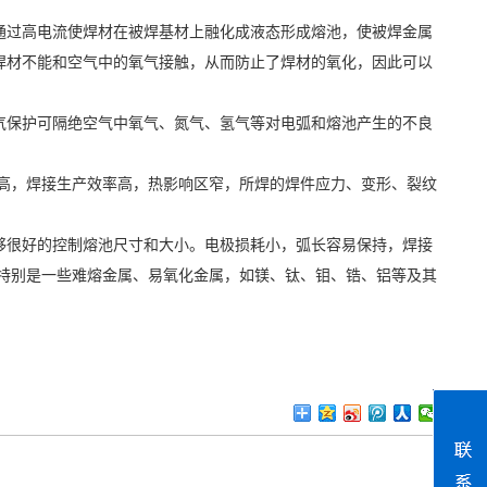
通过高电流使焊材在被焊基材上融化成液态形成熔池，使被焊金属
焊材不能和空气中的氧气接触，从而防止了焊材的氧化，因此可以
气保护可隔绝空气中氧气、氮气、氢气等对电弧和熔池产生的不良
度高，焊接生产效率高，热影响区窄，所焊的焊件应力、变形、裂纹
够很好的控制熔池尺寸和大小。电极损耗小，弧长容易保持，焊接
，特别是一些难熔金属、易氧化金属，如镁、钛、钼、锆、铝等及其