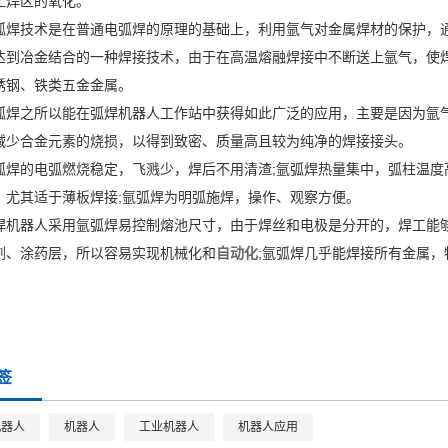
止焊区的氧化。
弧焊技术是在普通电弧焊的原理的基础上，利用氩气对金属焊材的保护，
达到冶金结合的一种焊接技术，由于在高温熔融焊接中不断送上氩气，使
锈钢、铁类五金金属。
弧焊之所以能在弧焊机器人工作站中获得如此广泛的应用，主要是因为氩
减少合金元素的烧损，以得到致密、质量高且较为纯净的焊接接头。
弧焊的电弧燃烧稳定，飞溅少，焊后不用清渣;氩弧焊热量集中，弧柱温
，尤其适于薄板焊接;氩弧焊为明弧施焊，操作、观察方便。
焊机器人采用氩弧焊易控制熔池尺寸，由于焊丝和电极是分开的，焊工能
剂、涂药层，所以容易实现机械化和
自动化
;氩弧焊几乎能焊接所有金属
签
机器人
机器人
工业机器人
机器人应用