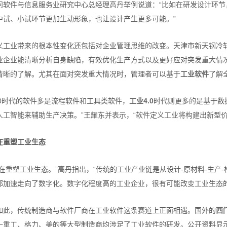
问软件与信息服务业研究中心总经理高丹举例说道：“比如在研发设计环
中试、小试环节更加生动形象，也让设计产生更多可能。”
义工业带来的根本性变化还包括对企业管理思维的改变。天津市新天钢冷
业企业能清晰分析自身缺陷，有效优化生产方式以及更好应对突发重大情
清晰的了解。尤其在面对突发重大情况时，管理者可以基于
工业软件
了解
3.0时代的软件多是流程软件和工具类软件，
工业4.0
时代则更多的是基于数
人工智能来辅助生产决策。”王耀东并表示，“软件定义工业将构建出新型价
在重塑工业生态
正在重塑工业生态。”高丹指出，“传统的工业产业链是从设计-原材料-生产
都加速走向了数字化。数字化程度高的工业企业，很有可能改变工业生态的
如此，传统制造商与软件厂商在工业软件这条赛道上正面相遇。国外的
西
一重工、格力、美的等大型制造商均涉足了工业软件的研发。公开资料显示，