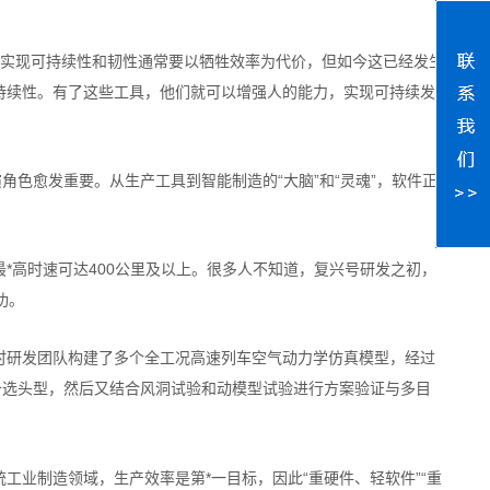
过去，实现可持续性和韧性通常要以牺牲效率为代价，但如今这已经发生
持续性。有了这些工具，他们就可以增强人的能力，实现可持续发
角色愈发重要。从生产工具到智能制造的“大脑”和“灵魂”，软件正
*高时速可达400公里及以上。很多人不知道，复兴号研发之初，
功。
时研发团队构建了多个全工况高速列车空气动力学仿真模型，经过
备选头型，然后又结合风洞试验和动模型试验进行方案验证与多目
工业制造领域，生产效率是第*一目标，因此“重硬件、轻软件”“重