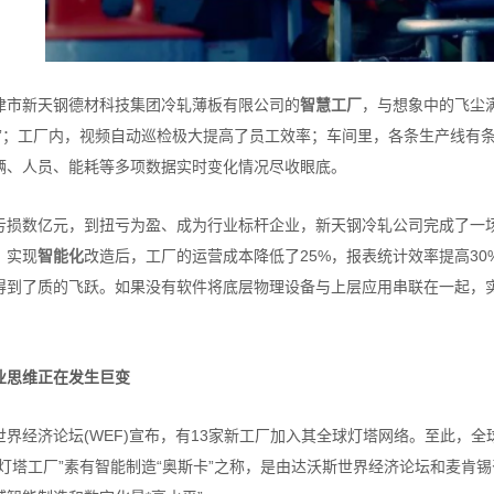
津市新天钢德材科技集团冷轧薄板有限公司的
智慧工厂
，与想象中的飞尘
岗”；工厂内，视频自动巡检极大提高了员工效率；车间里，各条生产线有
辆、人员、能耗等多项数据实时变化情况尽收眼底。
亏损数亿元，到扭亏为盈、成为行业标杆企业，新天钢冷轧公司完成了一
，实现
智能化
改造后，工厂的运营成本降低了25%，报表统计效率提高30
得到了质的飞跃。如果没有软件将底层物理设备与上层应用串联在一起，
业思维正在发生巨变
世界经济论坛(WEF)宣布，有13家新工厂加入其全球灯塔网络。至此，全球
“灯塔工厂”素有智能制造“奥斯卡”之称，是由达沃斯世界经济论坛和麦肯锡