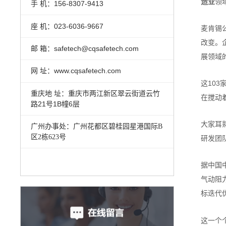
造业
领
手 机：156-8307-9413
座 机：023-6036-9667
麦肯锡
改变。
邮 箱：safetech@cqsafetech.com
展领域
网 址：www.cqsafetech.com
这10
重庆地 址：重庆市两江新区翠云街道云竹
在搅动
路21号1B幢6层
大家耳
广州办事处：
广州花都区碧桂园星港国际
B
区
2
栋
623
号
研发团
据中国
气动阻
标迭代
这一个