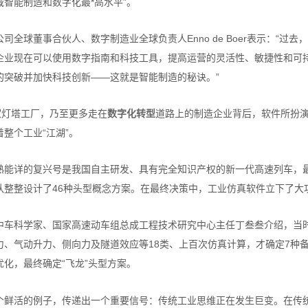
域智能制造和数字化最*高水平”。
公司全球董事合伙人、数字制造业全球负责人Enno de Boer表示：“
企业现在可以使用数字指南和科技工具，提高运营的灵活性、敏捷性和可
的突破并加快科技创新——这就是智能制造的秘诀。”
3家灯塔工厂，乃至更多走在
数字化转型
道路上的制造企业背后，软件所扮演
着整个工业“江湖”。
熟能详的复兴号是我国自主研发、具有完全知识产权的新一代高速列车，最
队整整设计了46种头型概念方案。在最终决策中，工业仿真软件立下了大
中车科学家、国家高速动车组总成工程技术研究中心主任丁叁叁介绍，当
力、气动升力、侧向力及隧道效应等18类、上百次仿真计算，才确定7种
优化，最终确定“飞龙”头型方案。
个鲜活的例子，传递出一个重要信号：传统工业思维正在发生巨变。在传统