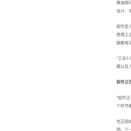
赛迪顾
设计、
软件定
使得工
据都有
“工业
模以及
软件正
“软件
个环节
也正因
团、三