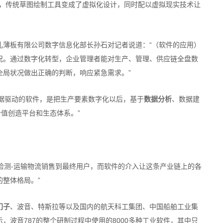
节，传统草图绘制工具变成了虚拟化设计，同时配以虚拟现实技术让
轧薄板有限公司数字信息化部长孙石对记者说道：“（软件的应用）
况。通过数字化转型，企业管理者能对生产、管理、供应链全盘数
全局状况做出正确的判断，响应紧急需求。”
据驱动的软件，是把生产要素数字化以后，基于
数据分析
、数据建
值创造平台和生态体系。”
-检测-运输物流销售到最终用户，而软件的介入让这条产业链上的各
整体格局。”
门子
、波音、特斯拉等以及国内的航天科工集团、中国船舶工业集
波音787的整个研制过程中使用的8000多种工业软件，其中只